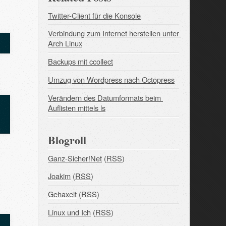
Twitter-Client für die Konsole
Verbindung zum Internet herstellen unter 
Arch Linux
Backups mit ccollect
Umzug von Wordpress nach Octopress
Verändern des Datumformats beim 
Auflisten mittels ls
Blogroll
Ganz-Sicher!Net
(
RSS
)
Joakim
(
RSS
)
Gehaxelt
(
RSS
)
Linux und Ich
(
RSS
)