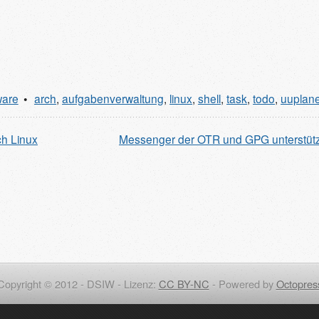
ware
arch
,
aufgabenverwaltung
,
linux
,
shell
,
task
,
todo
,
uuplane
ch Linux
Messenger der OTR und GPG unterstütz
Copyright © 2012 - DSIW - Lizenz:
CC BY-NC
-
Powered by
Octopres