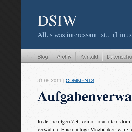
DSIW
Alles was interessant ist... (Li
Blog
Archiv
Kontakt
Datenschu
31.08.2011
|
COMMENTS
Aufgabenverwal
In der heutigen Zeit kommt man nicht dru
verwalten. Eine analoge Möglichkeit wäre 