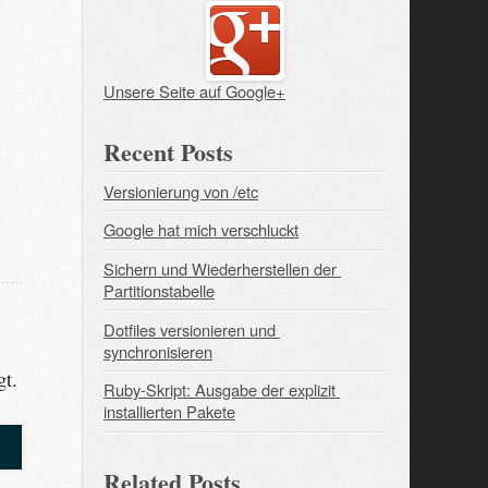
Unsere Seite auf Google+
Recent Posts
Versionierung von /etc
Google hat mich verschluckt
Sichern und Wiederherstellen der 
Partitionstabelle
Dotfiles versionieren und 
synchronisieren
gt.
Ruby-Skript: Ausgabe der explizit 
installierten Pakete
Related Posts