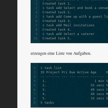
2
3
$ 
4
5
$ 
6
7
$ 
8
9
$ 
10
erzeugen eine Liste von Aufgaben.
1
$ 
2
3
4
5
6
7
8
9