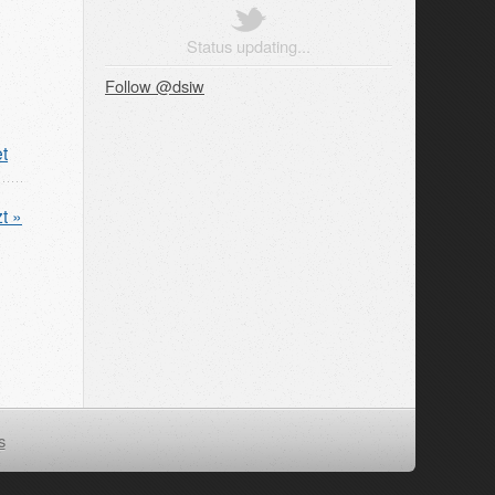
Status updating...
Follow @dsiw
t
t »
s