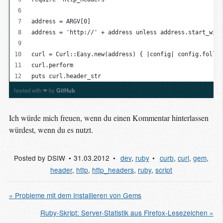
address = ARGV[0]
address = 'http://' + address unless address.start_with
curl = Curl::Easy.new(address) { |config| config.follow
curl.perform
puts curl.header_str
hosted with ❤ by
GitHub
Ich würde mich freuen, wenn du einen Kommentar hinterlassen
würdest, wenn du es nutzt.
Posted by
DSIW
31.03.2012
dev
,
ruby
curb
,
curl
,
gem
,
header
,
http
,
http_headers
,
ruby
,
script
« Probleme mit dem Installieren von Gems
Ruby-Skript: Server-Statistik aus Firefox-Lesezeichen »