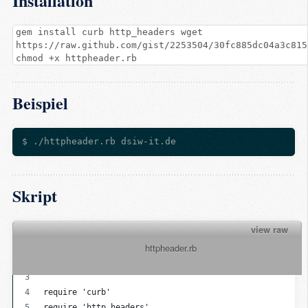
Installation
gem install curb http_headers wget
https://raw.github.com/gist/2253504/30fc885dc04a3c815
chmod +x httpheader.rb
Beispiel
Skript
view raw
          httpheader.rb

#!/usr/bin/env ruby
# encoding: utf-8
require 'curb'
require 'http_headers'